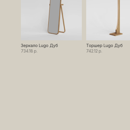
Зеркало Lugo Дуб
Торшер Lugo Дуб
734.18
р.
742.12
р.